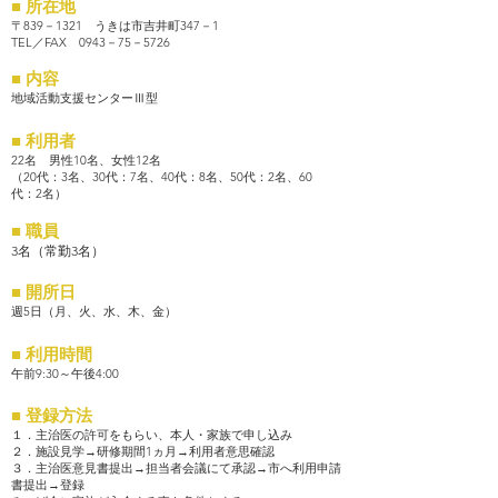
■ 所在地
〒839－1321 うきは市吉井町347－1
TEL／FAX 0943－75－5726
■ 内容
地域活動支援センターⅢ型
■ 利用者
22名 男性10名、女性12名
（20代：3名、30代：7名、40代：8名、50代：2名、60
代：2名）
■ 職員
3名（常勤3名）
■ 開所日
週5日（月、火、水、木、金）
■ 利用時間
午前9:30～午後4:00
■ 登録方法
１．主治医の許可をもらい、本人・家族で申し込み
２．施設見学→研修期間1ヵ月→利用者意思確認
３．主治医意見書提出→担当者会議にて承認→市へ利用申請
書提出→登録