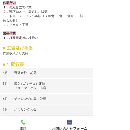
作業所内
１．箱組み立て作業
２．靴下糸きり、表返し、販売
３．トマトスープラベル貼り（10食、5食、3食セット詰
め合わせ）
４．フェルト手芸
出張作業
１．柿園剪定後の枝拾い
■ 工賃及び手当
作業収入より支給
■ 年間行事
4月
野球観戦、花見
5月
530（ゴミゼロ）運動
フリーマーケット出店
6月
チャレンジの翼（沖縄）
7月
ボウリング大会
10月
筑後地区ふれあい大会
スポーツレクリエーション大会
電話
お問い合わせフォーム