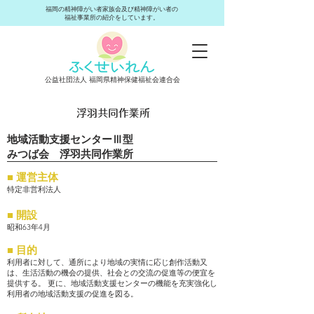
​福岡の精神障がい者家族会及び精神障がい者の
福祉事業所の紹介をしています。
​公益社団法人 福岡県精神保健福祉会連合会
浮羽共同作業所
地域活動支援センターⅢ型
みつば会 浮羽共同作業所
■ 運営主体
特定非営利法人
■ 開設
昭和63年4月
■ 目的
利用者に対して、通所により地域の実情に応じ創作活動又
は、生活活動の機会の提供、社会との交流の促進等の便宜を
提供する。 更に、地域活動支援センターの機能を充実強化し
利用者の地域活動支援の促進を図る。