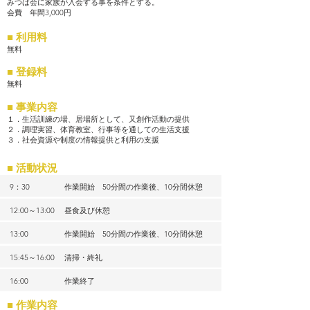
みつば会に家族が入会する事を条件とする。
会費 年間3,000円
■ 利用料
無料
■ 登録料
無料
■ 事業内容
１．生活訓練の場、居場所として、又創作活動の提供
２．調理実習、体育教室、行事等を通しての生活支援
３．社会資源や制度の情報提供と利用の支援
■ 活動状況
9：30
作業開始 50分間の作業後、10分間休憩
12:00～13:00
昼食及び休憩
13:00
作業開始 50分間の作業後、10分間休憩
15:45～16:00
清掃・終礼
16:00
作業終了
■ 作業内容