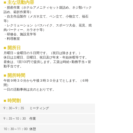
■ 主な活動内容
・授産作業（ホテルアメニティセット袋詰め、ネジ類バック
詰め、箱折作業等）
・自主作品製作（メガネ立て、ペン立て、小物立て、福石
等）
・レクリェーション（バスハイク、スポーツ大会、花見、焼
肉パーティー、カラオケ等）
・研修会、施設見学等
・料理教室
■ 開所日
月曜日～金曜日の５日間です。（祝日は除きます。）
休日は土曜日、日曜日、祝日及び年末・年始休暇等です。
昼食は、1回100円で提供します。工賃は時給+勤務手当＋皆
勤手当です。
■ 開所時間
午前９時３０分から午後３時３０分までとします。（６時
間）
一日の活動事例は次のとおりです。
■ 時間割
9：30～9：35
ミーティング
9：35～10：30
作業
10：30～11：00
休憩