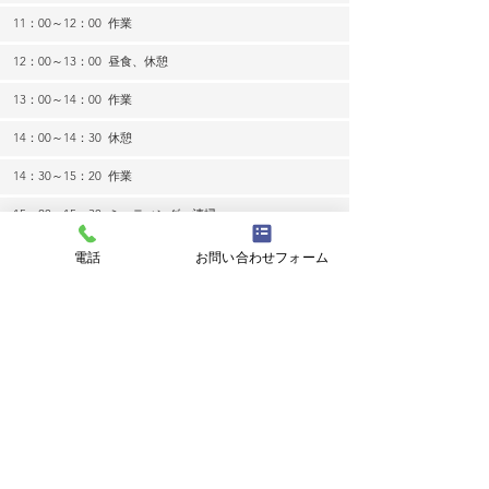
11：00～12：00
作業
12：00～13：00
昼食、休憩
13：00～14：00
作業
14：00～14：30
休憩
14：30～15：20
作業
15：20～15：30
ミーティング、清掃
■ その他
電話
お問い合わせフォーム
利用者の送迎サービスは、相談に応じます。
​公益財団法人 福岡県精神保健福祉会連合会
福岡県福岡市博多区吉塚本町13-50
福岡県吉塚合同庁舎 6F
TEL
092-292-0560
/ FAX
092-292-0561
パンフレット