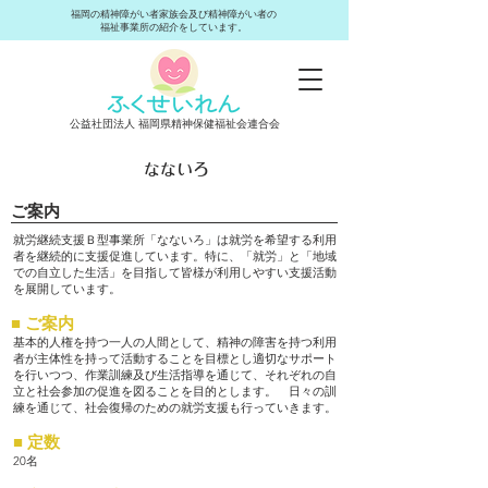
​福岡の精神障がい者家族会及び精神障がい者の
福祉事業所の紹介をしています。
​公益社団法人 福岡県精神保健福祉会連合会
なないろ
ご案内
就労継続支援Ｂ型事業所「なないろ」は就労を希望する利用
者を継続的に支援促進しています。特に、「就労」と「地域
での自立した生活」を目指して皆様が利用しやすい支援活動
を展開しています。
■ ご案内
基本的人権を持つ一人の人間として、精神の障害を持つ利用
者が主体性を持って活動することを目標とし適切なサポート
を行いつつ、作業訓練及び生活指導を通じて、それぞれの自
立と社会参加の促進を図ることを目的とします。 日々の訓
練を通じて、社会復帰のための就労支援も行っていきます。
■ 定数
20名