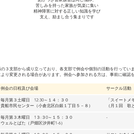
苦しみを持った家族が気楽に集い
精神障害に対する正しい知識を学び
支え、励まし合う集まりです
幡の３支部から成り立っており、各支部で例会や個別の活動を行ってい
により変更される場合があります。例会へ参加される方は、事前に確認
例会の日程及び会場
サークル活動
毎月第３土曜日 12:30～１４：３０
「スイートメ
貴船市民センター（小倉北区白銀１丁目５－８）
（月１回 歌
毎月第３木曜日 1３:３0～１５：３０
-
ウェルとばた（戸畑区汐井町1-6）