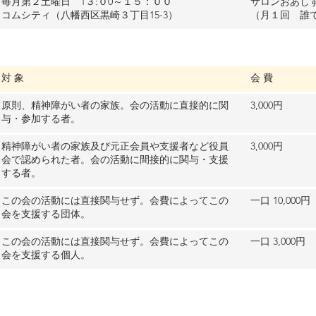
毎月第２土曜日 1３:０0～１５：００
サロンおあし
コムシティ（八幡西区黒崎３丁目15-3）
（月１回 誰
対 象
会 費
原則、精神障がい者の家族。会の活動に直接的に関
​3,000円
与・参加する者。
精神障がい者の家族及び元正会員や支援者など役員
​3,000円
会で認められた者。会の活動に間接的に関与・支援
する者。
この会の活動には直接関与せず。会費によってこの
一口 10,000円
会を支援する団体。
この会の活動には直接関与せず。会費によってこの
一口 3,000円
会を支援する個人。