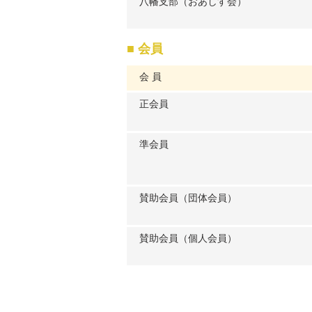
八幡支部（おあしす会）
■ 会員
​会 員
正会員
準会員
賛助会員（団体会員）
賛助会員（個人会員）